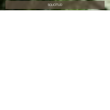
SOLICITUD
RESERVA
SHARE
IMPRESIÓN
Contáctenos
Lianos Hotel Apartments
Hotel en Spetses
Kokkinari, Spetses - 18050 Spetses - Greece
Tel.
+30 22980 74798
Fax
+30 22980 74783