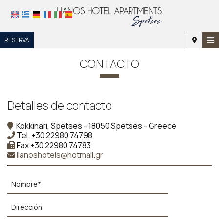
≡
RESERVA
INICIO
CONTACTO
UBICACIÓN
ALOJAMIENTO
Detalles de contacto
INSTALACIONES
Kokkinari, Spetses - 18050 Spetses - Greece
Tel.
+30 22980 74798
GALERÍA DE FOTOS
Fax
+30 22980 74783
lianoshotels@hotmail.gr
INVESTIGACIÓN
CONTACTO