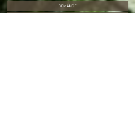
DEMANDE
RESERVEZ
SHARE
IMPRIMER
Contactez nous
Lianos Hotel Apartments
Hôtel à Spetses
Kokkinari, Spetses - 18050 Spetses - Greece
Tel.
+30 22980 74798
Fax
+30 22980 74783