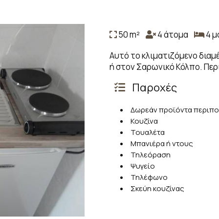
50 m²
4 άτομα
4 μ
Αυτό το κλιματιζόμενο διαμέ
ή στον Σαρωνικό Κόλπο. Περι
Παροχές
Δωρεάν προϊόντα περιπ
Κουζίνα
Τουαλέτα
Μπανιέρα ή ντους
Τηλεόραση
Ψυγείο
Τηλέφωνο
Σκεύη κουζίνας