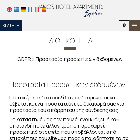
≡
ΚΡΆΤΗΣΗ
ΑΡΧΙΚΉ
ΙΔΙΩΤΙΚΌΤΗΤΑ
ΤΟΠΟΘΕΣΊΑ
GDPR » Προστασία προσωπικών δεδομένων
ΔΙΑΜΟΝΉ
ΠΑΡΟΧΈΣ
Προστασία προσωπικών δεδομένων
ΦΩΤΟΓΡΑΦΊΕΣ
Η επιχείρηση / ιστοσελίδα μας δεσμεύεται να
ΖΉΤΗΣΗ
σέβεται και να προστατεύει το δικαίωμά σας για
προστασία του απόρρητου της σύνδεσής σας.
ΕΠΙΚΟΙΝΩΝΊΑ
Το κατάστημά μας δεν πουλά, ενοικιάζει, ή καθ'
οποιονδήποτε άλλον τρόπο παραχωρεί
προσωπικά στοιχεία που υποβάλλονται από
επισκέπτες του site μας προς οποιοδήποτε τρίτο