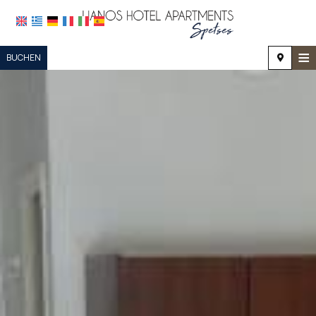
≡
BUCHEN
STARTSEITE
STANDORT
UNTERKUNFT
EINRICHTUNGEN
FOTOGALERIE
NACHFRAGE
KONTAKT